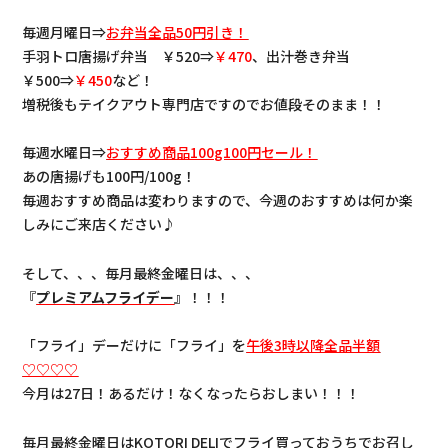
毎週月曜日⇒
お弁当全品50円引き！
手羽トロ唐揚げ弁当 ￥520⇒
￥470
、出汁巻き弁当
￥500⇒
￥450
など！
増税後もテイクアウト専門店ですのでお値段そのまま！！
毎週水曜日⇒
おすすめ商品100g100円セール！
あの唐揚げも100円/100g！
毎週おすすめ商品は変わりますので、今週のおすすめは何か楽
しみにご来店ください♪
そして、、、毎月最終金曜日は、、、
『
プレミアムフライデー
』！！！
「フライ」デーだけに「フライ」を
午後3時以降全品半額
♡♡♡♡
今月は27日！あるだけ！なくなったらおしまい！！！
毎月最終金曜日はKOTORI DELIでフライ買っておうちでお召し