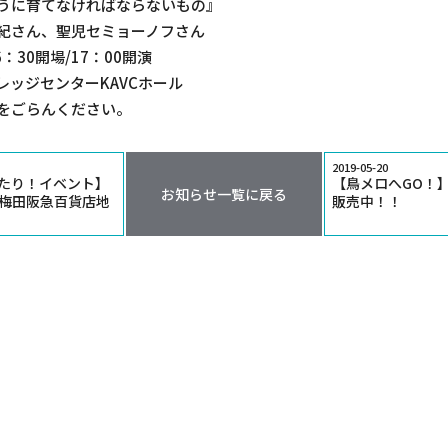
うに育てなければならないもの』
紀さん、聖児セミョーノフさん
：30開場/17：00開演
レッジセンターKAVCホール
をごらんください。
2019-05-20
たり！イベント】
【鳥メロへGO！
お知らせ一覧に戻る
～梅田阪急百貨店地
販売中！！