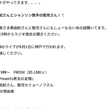
トがやってきます、、、。
紀さんとシャンソン歌手の聖児さん！！
奥さま美由紀さんと聖児さんにもしょーもないあの話聞いてます。
19時からラジオ是非お聞きください。
演のライブが6月1日に神戸で行われます。
越しください。
9時～ FMOH!（85.1MHｚ）
esents男女の友情』
由紀さん、聖児セミョーノフさん
、大塚由美